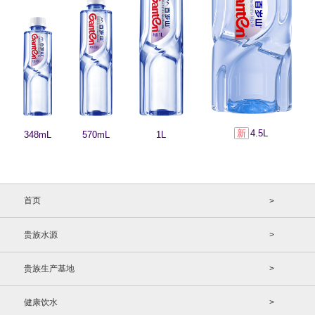
新
4.5L
348mL
570mL
1L
首页
>
贵族水源
>
贵族生产基地
>
健康饮水
>