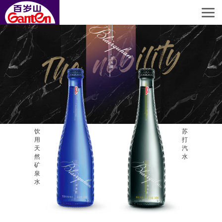
饮
苏
用
打
天
汽
然
水
矿
泉
水