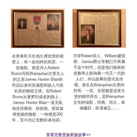
尽管Robert诗人、William建筑
在奔来旺天长地久博览馆的墙
师、James爵士等都已不再属
壁上，有一处别样的风景、一
于这个时代，但是他们独有的
首挽歌。那是诗人Robert
优雅举止影响着一代又一代的
Burns写给Blairquhan古堡主人
人们，并以故事的形式在传
的父亲James Hunter Blair的
颂。发生在Blairquhan古堡的
作品以表对其感恩和故人与世
所有、一切、全部都是这座古
长辞的惋惜之情。在Robert
堡的精华所在，是Blairquhan
Burns从逐梦到成名的路上，
文化的缩影，经典、恒久，来
James Hunter Blair一直无私
者瞩目，听者难忘……
地支持着他、鼓励他。那首旋
律悠扬的挽歌，一响便是200
年，至今仍让无数听者动容。
查看完整贵族家族故事>>