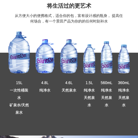
将生活过的更艺术
从方便大小的便携格式，适合你的包，富有设计感的瓶身， 提高任
何场合，有一个景田产品为你的的任何时刻补水
15L
4.8L
4.6L
1.5L
560mL
360mL
一次性桶装
纯净水
天然泉水
纯净水
纯净水
纯净水
水
天然泉
天然泉
天然泉
矿泉水/天然
水
水
水
泉水