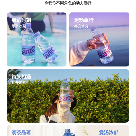
承载你不同角色的动力选择
轰趴时刻
运动旅行
尽享欢聚
补充水分
街头相遇
打开惊喜
沏茶品茗
煲汤浓郁