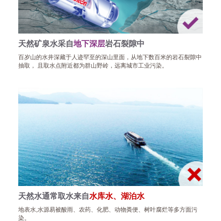
天然矿泉水采自
地下深层
岩石裂隙中
百岁山的水井深藏于人迹罕至的深山里面，从地下数百米的岩石裂隙中
抽取， 且取水点附近都为群山野岭，远离城市工业污染。
天然水通常取水来自
水库水、湖泊水
地表水,水源易被酸雨、农药、化肥、动物粪便、树叶腐烂等多方面污
染。