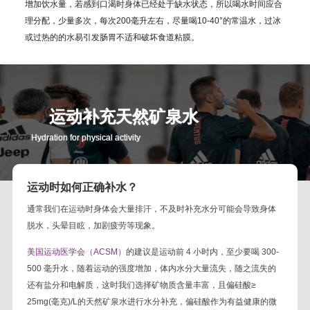
增加饮水量，若感到口渴时身体已经处于缺水状态，所以喝水时间应合
理分配，少量多次，每次200毫升左右，尽量喝10-40°的常温水，过冰
或过热的的水易引发肠胃不适和破坏食道粘膜。
运动补充天然矿泉水
Hydration for physical activity
运动时如何正确补水？
通常我们在运动时身体会大量排汗，不及时补充水分可能会导致身体
脱水，头晕目眩，加剧疲劳等现象。
美国运动医学会（ACSM）
的建议是运动前 4 小时内，至少要喝 300-
500 毫升水，随着运动的强度增加，体内水分大量流失，随之流失的
还有盐分和电解质，这时我们选择矿物质含量丰富，且偏硅酸≥
25mg(毫克)/L的天然矿泉水进行水分补充，偏硅酸作为有益健康的微