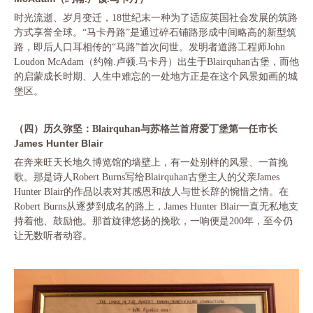
时光流逝、岁月变迁，
18世纪末一种为了适应英国社会发展的筑路
方式享誉全球。“马卡丹路”是通过碎石铺路形成中间略高的新型筑
路，即后人口耳相传的“马路”首次问世。发明者道路工程师John
古堡，而他
Loudon McAdam（约翰.卢顿.马卡丹）出生于Blairquhan
的启蒙成长时期、人生中难忘的一处地方正是在这个风景如画的城
堡区。
（四）历久弥坚：
Blairquhan与苏格兰首府爱丁堡第一任市长
mes Hunter Blair
Ja
在奔来旺
天长地久博览馆的墙壁上，有一处别样的风景、一首挽
歌。那是诗人
Robert Burns写给Blairquhan古堡主人的父亲James
Hunter Blair的作品以表对其感恩和故人与世长辞的惋惜之情。在
Robert Burns从逐梦到成名的路上，James Hunter Blair一直无私地支
持着他、鼓励他。那首旋律悠扬的挽歌，一响便是200年，至今仍
让无数听者动容。