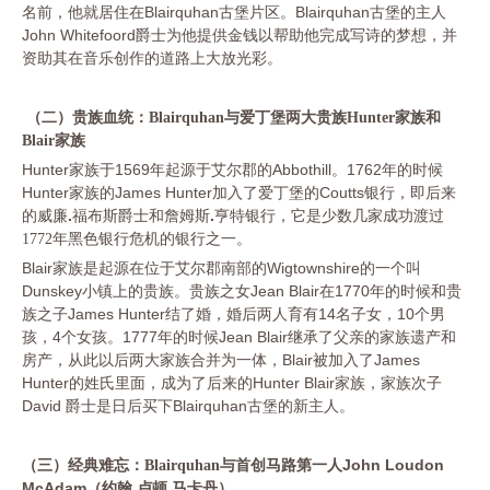
名前，他就居住在Blairquhan古堡片区。Blairquhan古堡的主人
John Whitefoord爵士为他提供金钱以帮助他完成写诗的梦想，并
资助其在音乐创作的道路上大放光彩。
（二）贵族血统：
Blairquhan与爱丁堡两大贵族Hunter家族和
Blair家族
Hunter家族于1569年起源于艾尔郡的Abbothill。1762年的时候
Hunter家族的James Hunter加入了爱丁堡的Coutts银行，即后来
的威廉
.
福布斯爵士和詹姆斯
.
亨特银行，它是少数几家成功渡过
1772年黑色银行危机的银行之一。
Blair家族是起源在位于艾尔郡南部的Wigtownshire的一个叫
Dunskey小镇上的贵族。贵族之女Jean Blair在1770年的时候和贵
族之子James Hunter结了婚，婚后两人育有14名子女，10个男
孩，4个女孩。1777年的时候Jean Blair继承了父亲的家族遗产和
房产，从此以后两大家族合并为一体，Blair被加入了James
Hunter的姓氏里面，成为了后来的Hunter Blair家族，家族次子
David 爵士是日后买下Blairquhan古堡的新主人。
John Loudon
（三）经典难忘：
Blairquhan与首创马路第一人
McAdam（
）
约翰
.卢顿.马卡丹