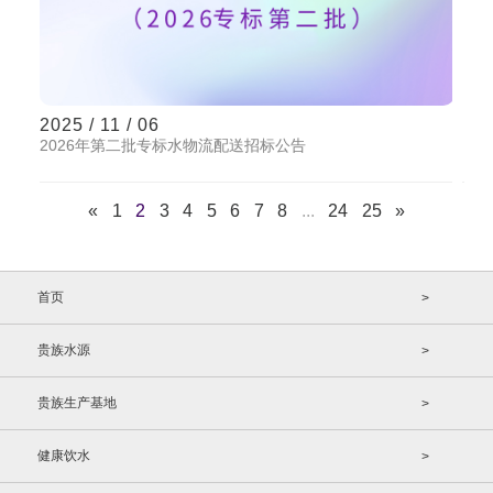
2025 / 11 / 06
2026年第二批专标水物流配送招标公告
«
1
2
3
4
5
6
7
8
...
24
25
»
首页
>
贵族水源
>
贵族生产基地
>
健康饮水
>