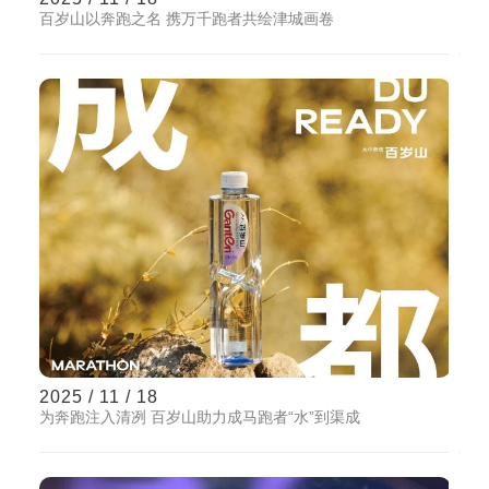
百岁山以奔跑之名 携万千跑者共绘津城画卷
2025 / 11 / 18
为奔跑注入清冽 百岁山助力成马跑者“水”到渠成