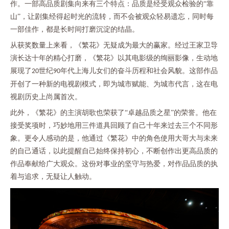
作。一部高品质剧集向来有三个特点：品质是经受观众检验的
“靠
山”，让剧集经得起时光的流转，而不会被观众轻易遗忘，同时每
一部佳作，都是长时间打磨沉淀的结晶。
从获奖数量上来看，《繁花》无疑成为最大的赢家。经过王家卫导
演长达十年的精心打磨，《繁花》以其电影级的绚丽影像，生动地
展现了
世纪
年代上海儿女们的奋斗历程和社会风貌。这部作品
20
90
开创了一种新的电视剧模式，即为城市赋能、为城市代言，这在电
视剧历史上尚属首次。
此外，《繁花》的主演胡歌也荣获了
“卓越品质之星”的荣誉。他在
接受奖项时，巧妙地用三件道具回顾了自己十年来过去三个不同形
象。更令人感动的是，他通过《繁花》中的角色使用大哥大与未来
的自己通话，以此提醒自己始终保持初心，不断创作出更高品质的
作品奉献给广大观众。这份对事业的坚守与热爱，对作品品质的执
着与追求，无疑让人触动。