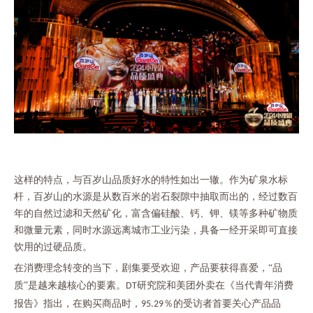
这样的特点，与百岁山品质好水的特性如出一辙。作为矿泉水标
杆，百岁山的水源是从数百米的岩石裂隙中抽取而出的，经过数百
年的自然过滤和天然矿化，富含偏硅酸、钙、钾、镁等多种矿物质
和微量元素，同时水源远离城市工业污染，具备一经开采即可直接
饮用的过硬品质。
在消费理念转变的当下，剧集要受欢迎，产品要获得喜爱，
“品
质”是越来越核心的要素。
研究院和美团外卖在《当代青年消费
DT
报告》指出，在购买商品时，
％的受访者首要关心产品品
95.29