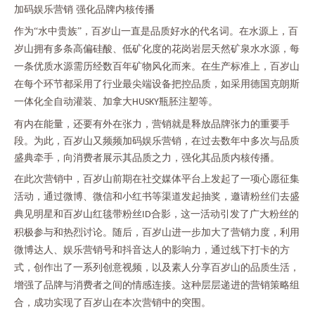
加码娱乐营销
强化品牌内核传播
作为
“水中贵族”，百岁山一直是品质好水的代名词。在水源上，百
岁山拥有多条高偏硅酸、低矿化度的花岗岩层天然矿泉水水源，每
一条优质水源需历经数百年矿物风化而来。在生产标准上，百岁山
在每个环节都采用了行业最尖端设备把控品质，如采用德国克朗斯
一体化全自动灌装、加拿大
瓶胚注塑等。
HUSKY
有内在能量，还要有外在张力，营销就是释放品牌张力的重要手
段。为此，百岁山又频频加码娱乐营销，在过去数年中多次与品质
盛典牵手，向消费者展示其品质之力，强化其品质内核传播。
在此次营销中，百岁山前期在社交媒体平台上发起了一项心愿征集
活动，通过微博、微信和小红书等渠道发起抽奖，邀请粉丝们去盛
典见明星和百岁山红毯带粉丝
合影，这一活动引发了广大粉丝的
ID
积极参与和热烈讨论。随后，百岁山进一步加大了营销力度，利用
微博达人、娱乐营销号和抖音达人的影响力，通过线下打卡的方
式，创作出了一系列创意视频，以及素人分享百岁山的品质生活，
增强了品牌与消费者之间的情感连接。这种层层递进的营销策略组
合，成功实现了百岁山在本次营销中的突围。