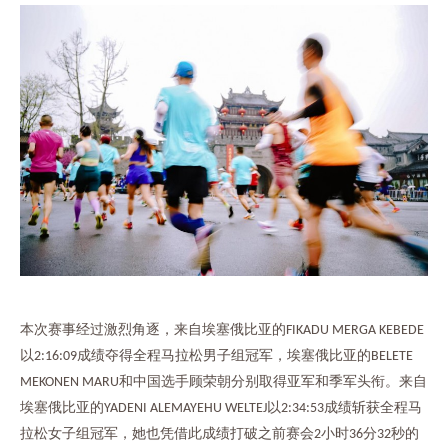
本次赛事经过激烈角逐，来自埃塞俄比亚的
FIKADU MERGA KEBEDE
以
成绩夺得全程马拉松男子组冠军，埃塞俄比亚的
2:16:09
BELETE
和中国选手顾荣朝分别取得亚军和季军头衔。来自
MEKONEN MARU
埃塞俄比亚的
以
成绩斩获全程马
YADENI ALEMAYEHU WELTEJ
2:34:53
拉松女子组冠军，她也凭借此成绩打破之前赛会
小时
分
秒的
2
36
32