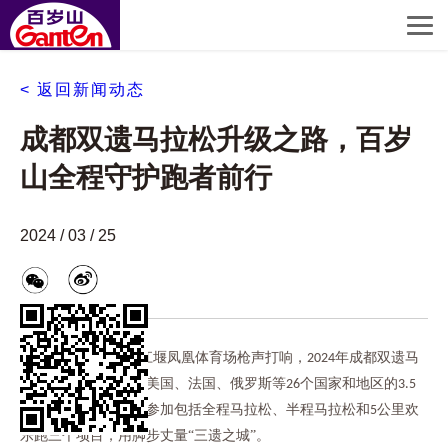
< 返回新闻动态
成都双遗马拉松升级之路，百岁
山全程守护跑者前行
2024 / 03 / 25
年
月
日，都江堰凤凰体育场枪声打响，
年成都双遗马
2024
3
24
2024
拉松正式开跑，来自美国、法国、俄罗斯等
个国家和地区的
26
3.5
万名跑者踏上赛道，参加包括全程马拉松、半程马拉松和
公里欢
5
乐跑三个项目，用脚步丈量“三遗之城”。