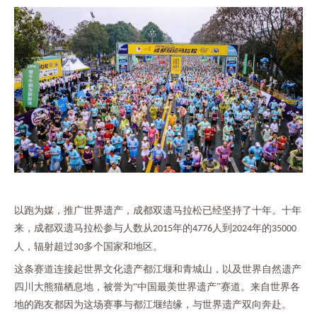
以跑为媒，推广世界遗产，成都双遗马拉松已经坚持了十年。十年
来，成都双遗马拉松参与人数从
年的
人到
年的
2015
4776
2024
35000
人，辐射超过
多个国家和地区。
30
这条赛道连接起世界文化遗产都江堰和青城山，以及世界自然遗产
四川大熊猫栖息地，被誉为
“中国最美世界遗产”赛道。来自世界各
地的跑友都因为这场赛事与都江堰结缘，与世界遗产双向奔赴。